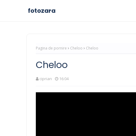
fotozara
Pagina de pornire
Cheloo
Cheloo
Cheloo
ciprian
16:04