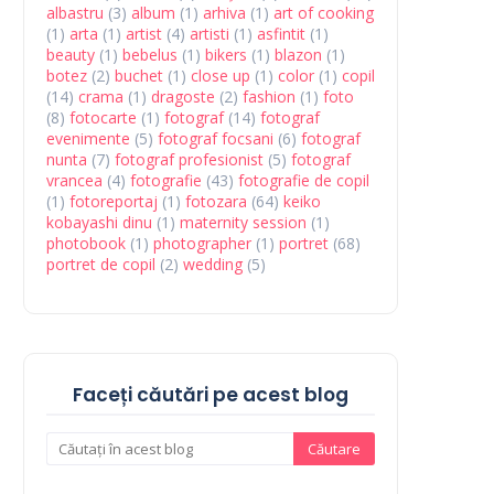
albastru
(3)
album
(1)
arhiva
(1)
art of cooking
(1)
arta
(1)
artist
(4)
artisti
(1)
asfintit
(1)
beauty
(1)
bebelus
(1)
bikers
(1)
blazon
(1)
botez
(2)
buchet
(1)
close up
(1)
color
(1)
copil
(14)
crama
(1)
dragoste
(2)
fashion
(1)
foto
(8)
fotocarte
(1)
fotograf
(14)
fotograf
evenimente
(5)
fotograf focsani
(6)
fotograf
nunta
(7)
fotograf profesionist
(5)
fotograf
vrancea
(4)
fotografie
(43)
fotografie de copil
(1)
fotoreportaj
(1)
fotozara
(64)
keiko
kobayashi dinu
(1)
maternity session
(1)
photobook
(1)
photographer
(1)
portret
(68)
portret de copil
(2)
wedding
(5)
Faceți căutări pe acest blog