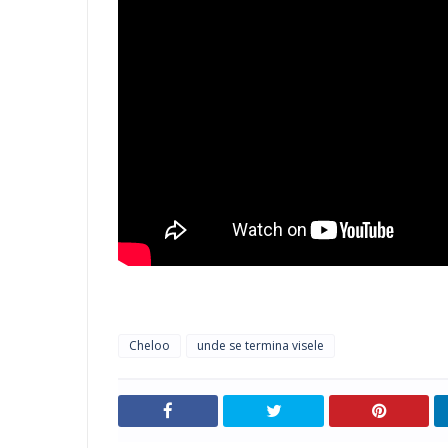
Cheloo
unde se termina visele