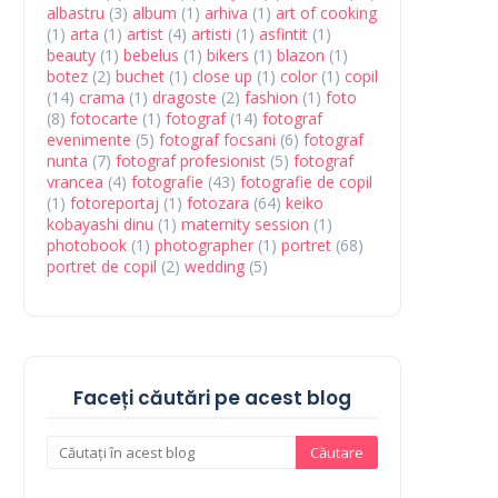
albastru
(3)
album
(1)
arhiva
(1)
art of cooking
(1)
arta
(1)
artist
(4)
artisti
(1)
asfintit
(1)
beauty
(1)
bebelus
(1)
bikers
(1)
blazon
(1)
botez
(2)
buchet
(1)
close up
(1)
color
(1)
copil
(14)
crama
(1)
dragoste
(2)
fashion
(1)
foto
(8)
fotocarte
(1)
fotograf
(14)
fotograf
evenimente
(5)
fotograf focsani
(6)
fotograf
nunta
(7)
fotograf profesionist
(5)
fotograf
vrancea
(4)
fotografie
(43)
fotografie de copil
(1)
fotoreportaj
(1)
fotozara
(64)
keiko
kobayashi dinu
(1)
maternity session
(1)
photobook
(1)
photographer
(1)
portret
(68)
portret de copil
(2)
wedding
(5)
Faceți căutări pe acest blog