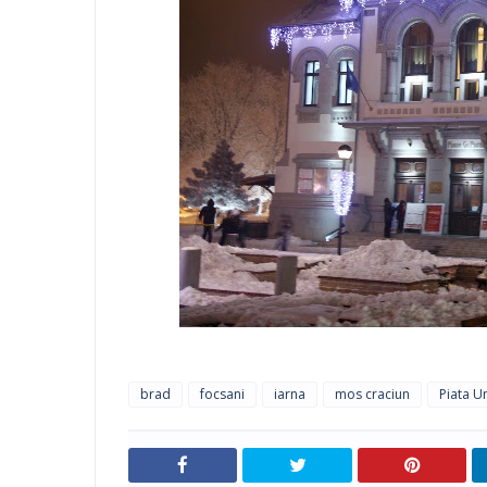
brad
focsani
iarna
mos craciun
Piata Un