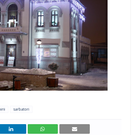
irii
sarbatori