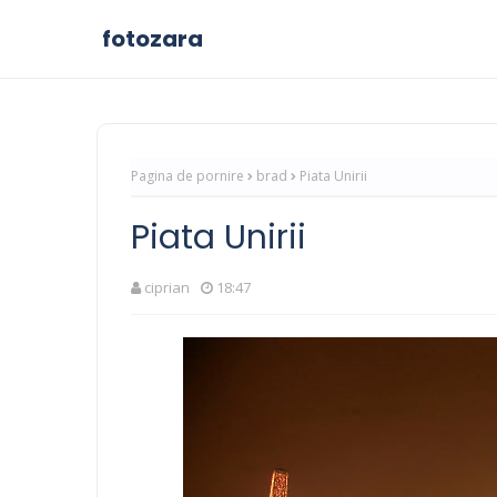
fotozara
Pagina de pornire
brad
Piata Unirii
Piata Unirii
ciprian
18:47