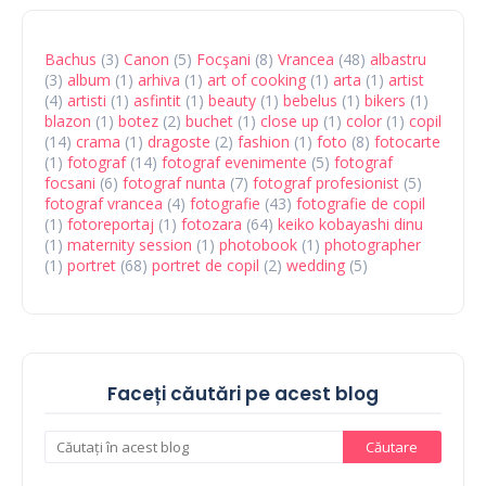
Bachus
(3)
Canon
(5)
Focşani
(8)
Vrancea
(48)
albastru
(3)
album
(1)
arhiva
(1)
art of cooking
(1)
arta
(1)
artist
(4)
artisti
(1)
asfintit
(1)
beauty
(1)
bebelus
(1)
bikers
(1)
blazon
(1)
botez
(2)
buchet
(1)
close up
(1)
color
(1)
copil
(14)
crama
(1)
dragoste
(2)
fashion
(1)
foto
(8)
fotocarte
(1)
fotograf
(14)
fotograf evenimente
(5)
fotograf
focsani
(6)
fotograf nunta
(7)
fotograf profesionist
(5)
fotograf vrancea
(4)
fotografie
(43)
fotografie de copil
(1)
fotoreportaj
(1)
fotozara
(64)
keiko kobayashi dinu
(1)
maternity session
(1)
photobook
(1)
photographer
(1)
portret
(68)
portret de copil
(2)
wedding
(5)
Faceți căutări pe acest blog