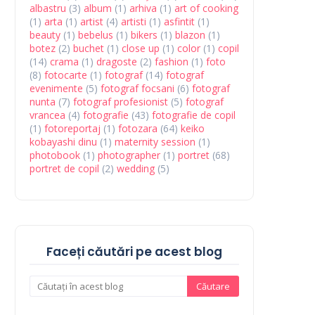
albastru
(3)
album
(1)
arhiva
(1)
art of cooking
(1)
arta
(1)
artist
(4)
artisti
(1)
asfintit
(1)
beauty
(1)
bebelus
(1)
bikers
(1)
blazon
(1)
botez
(2)
buchet
(1)
close up
(1)
color
(1)
copil
(14)
crama
(1)
dragoste
(2)
fashion
(1)
foto
(8)
fotocarte
(1)
fotograf
(14)
fotograf
evenimente
(5)
fotograf focsani
(6)
fotograf
nunta
(7)
fotograf profesionist
(5)
fotograf
vrancea
(4)
fotografie
(43)
fotografie de copil
(1)
fotoreportaj
(1)
fotozara
(64)
keiko
kobayashi dinu
(1)
maternity session
(1)
photobook
(1)
photographer
(1)
portret
(68)
portret de copil
(2)
wedding
(5)
Faceți căutări pe acest blog