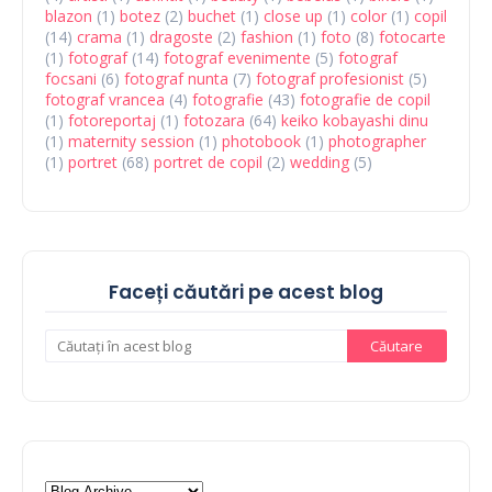
blazon
(1)
botez
(2)
buchet
(1)
close up
(1)
color
(1)
copil
(14)
crama
(1)
dragoste
(2)
fashion
(1)
foto
(8)
fotocarte
(1)
fotograf
(14)
fotograf evenimente
(5)
fotograf
focsani
(6)
fotograf nunta
(7)
fotograf profesionist
(5)
fotograf vrancea
(4)
fotografie
(43)
fotografie de copil
(1)
fotoreportaj
(1)
fotozara
(64)
keiko kobayashi dinu
(1)
maternity session
(1)
photobook
(1)
photographer
(1)
portret
(68)
portret de copil
(2)
wedding
(5)
Faceți căutări pe acest blog