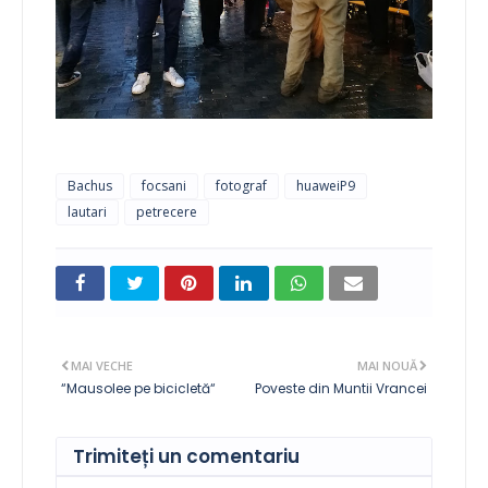
Bachus
focsani
fotograf
huaweiP9
lautari
petrecere
MAI VECHE
MAI NOUĂ
“Mausolee pe bicicletă“
Poveste din Muntii Vrancei
Trimiteți un comentariu