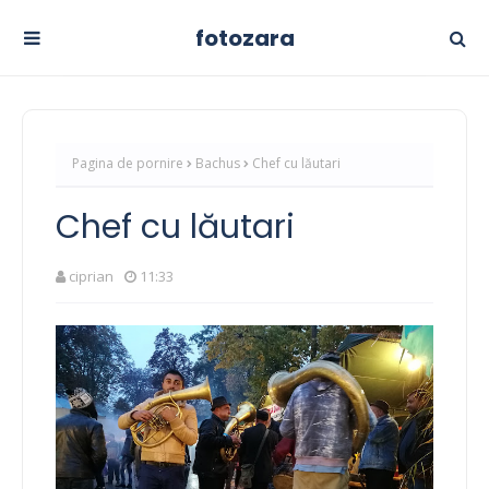
fotozara
Pagina de pornire
Bachus
Chef cu lăutari
Chef cu lăutari
ciprian
11:33