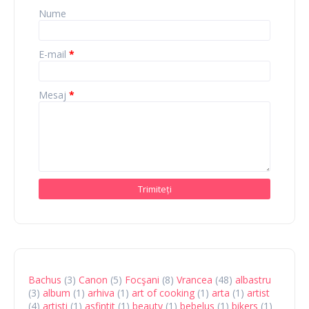
Nume
E-mail
*
Mesaj
*
Bachus
(3)
Canon
(5)
Focşani
(8)
Vrancea
(48)
albastru
(3)
album
(1)
arhiva
(1)
art of cooking
(1)
arta
(1)
artist
(4)
artisti
(1)
asfintit
(1)
beauty
(1)
bebelus
(1)
bikers
(1)