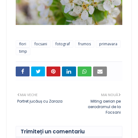
flori
focsani
fotograf
frumos
primavara
timp
MAI VECHE
MAI NOUĂ
Portret jucăuș cu Zaraza
Miting aerian pe
aerodromul de la
Focsani
Trimiteți un comentariu