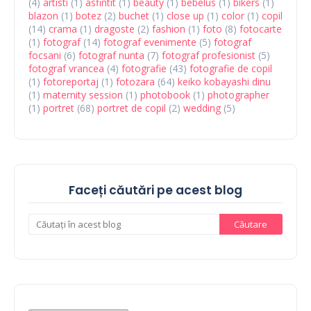
(4)
artisti
(1)
asfintit
(1)
beauty
(1)
bebelus
(1)
bikers
(1)
blazon
(1)
botez
(2)
buchet
(1)
close up
(1)
color
(1)
copil
(14)
crama
(1)
dragoste
(2)
fashion
(1)
foto
(8)
fotocarte
(1)
fotograf
(14)
fotograf evenimente
(5)
fotograf
focsani
(6)
fotograf nunta
(7)
fotograf profesionist
(5)
fotograf vrancea
(4)
fotografie
(43)
fotografie de copil
(1)
fotoreportaj
(1)
fotozara
(64)
keiko kobayashi dinu
(1)
maternity session
(1)
photobook
(1)
photographer
(1)
portret
(68)
portret de copil
(2)
wedding
(5)
Faceți căutări pe acest blog