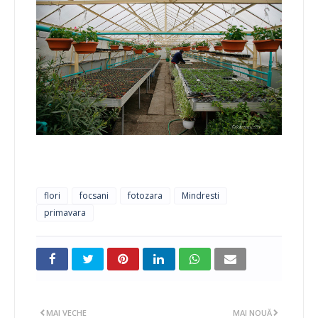
flori
focsani
fotozara
Mindresti
primavara
MAI VECHE
MAI NOUĂ