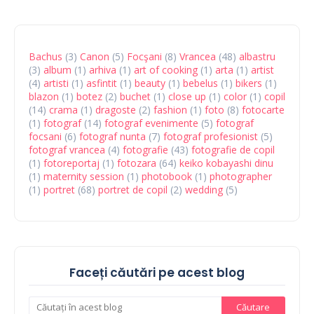
Bachus
(3)
Canon
(5)
Focşani
(8)
Vrancea
(48)
albastru
(3)
album
(1)
arhiva
(1)
art of cooking
(1)
arta
(1)
artist
(4)
artisti
(1)
asfintit
(1)
beauty
(1)
bebelus
(1)
bikers
(1)
blazon
(1)
botez
(2)
buchet
(1)
close up
(1)
color
(1)
copil
(14)
crama
(1)
dragoste
(2)
fashion
(1)
foto
(8)
fotocarte
(1)
fotograf
(14)
fotograf evenimente
(5)
fotograf
focsani
(6)
fotograf nunta
(7)
fotograf profesionist
(5)
fotograf vrancea
(4)
fotografie
(43)
fotografie de copil
(1)
fotoreportaj
(1)
fotozara
(64)
keiko kobayashi dinu
(1)
maternity session
(1)
photobook
(1)
photographer
(1)
portret
(68)
portret de copil
(2)
wedding
(5)
Faceți căutări pe acest blog