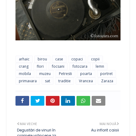
arhaic
birou
case
copaci
copii
crang
flori
focsani
fotozara
lemn
mobila
muzeu
Petresti
poarta
portret
primavara
sat
traditie
Vrancea
Zaraza
MAI VECHE
MAI NOUĂ
Degustări de vinuri în
Au inflorit caisii
cramele vrâncene, la