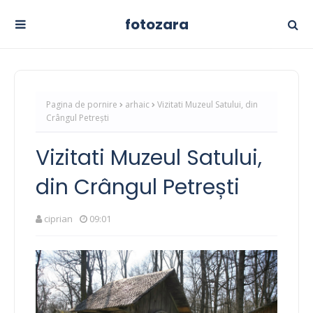
fotozara
Pagina de pornire
arhaic
Vizitati Muzeul Satului, din
Crângul Petrești
Vizitati Muzeul Satului,
din Crângul Petrești
ciprian
09:01