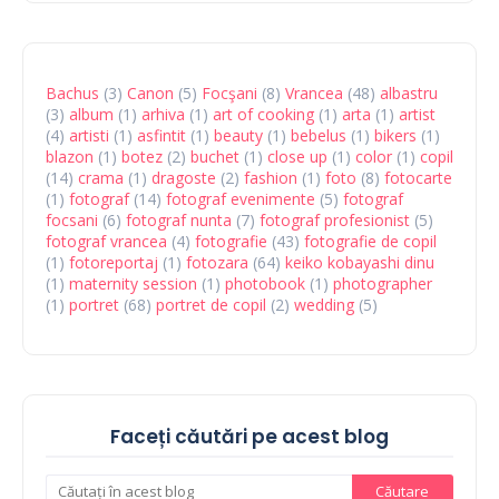
Bachus
(3)
Canon
(5)
Focşani
(8)
Vrancea
(48)
albastru
(3)
album
(1)
arhiva
(1)
art of cooking
(1)
arta
(1)
artist
(4)
artisti
(1)
asfintit
(1)
beauty
(1)
bebelus
(1)
bikers
(1)
blazon
(1)
botez
(2)
buchet
(1)
close up
(1)
color
(1)
copil
(14)
crama
(1)
dragoste
(2)
fashion
(1)
foto
(8)
fotocarte
(1)
fotograf
(14)
fotograf evenimente
(5)
fotograf
focsani
(6)
fotograf nunta
(7)
fotograf profesionist
(5)
fotograf vrancea
(4)
fotografie
(43)
fotografie de copil
(1)
fotoreportaj
(1)
fotozara
(64)
keiko kobayashi dinu
(1)
maternity session
(1)
photobook
(1)
photographer
(1)
portret
(68)
portret de copil
(2)
wedding
(5)
Faceți căutări pe acest blog