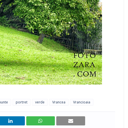
unte
portret
verde
Vrancea
Vrancioaia