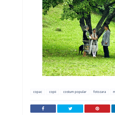
copac
copii
costum popular
fotozara
m