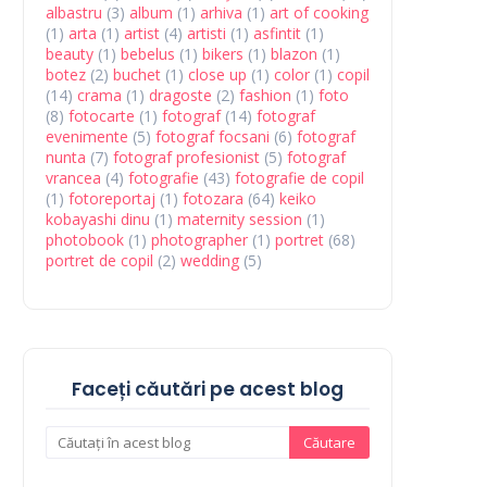
albastru
(3)
album
(1)
arhiva
(1)
art of cooking
(1)
arta
(1)
artist
(4)
artisti
(1)
asfintit
(1)
beauty
(1)
bebelus
(1)
bikers
(1)
blazon
(1)
botez
(2)
buchet
(1)
close up
(1)
color
(1)
copil
(14)
crama
(1)
dragoste
(2)
fashion
(1)
foto
(8)
fotocarte
(1)
fotograf
(14)
fotograf
evenimente
(5)
fotograf focsani
(6)
fotograf
nunta
(7)
fotograf profesionist
(5)
fotograf
vrancea
(4)
fotografie
(43)
fotografie de copil
(1)
fotoreportaj
(1)
fotozara
(64)
keiko
kobayashi dinu
(1)
maternity session
(1)
photobook
(1)
photographer
(1)
portret
(68)
portret de copil
(2)
wedding
(5)
Faceți căutări pe acest blog