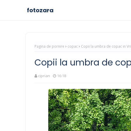
fotozara
Pagina de pornire
copac
Copii la umbra de copac in Vr
Copii la umbra de cop
ciprian
16:18