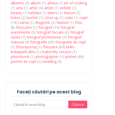
albastru
(3)
album
(1)
arhiva
(1)
art of cooking
(1)
arta
(1)
artist
(4)
artisti
(1)
asfintit
(1)
beauty
(1)
bebelus
(1)
bikers
(1)
blazon
(1)
botez
(2)
buchet
(1)
close up
(1)
color
(1)
copil
(14)
crama
(1)
dragoste
(2)
fashion
(1)
foto
(8)
fotocarte
(1)
fotograf
(14)
fotograf
evenimente
(5)
fotograf focsani
(6)
fotograf
nunta
(7)
fotograf profesionist
(5)
fotograf
vrancea
(4)
fotografie
(43)
fotografie de copil
(1)
fotoreportaj
(1)
fotozara
(64)
keiko
kobayashi dinu
(1)
maternity session
(1)
photobook
(1)
photographer
(1)
portret
(68)
portret de copil
(2)
wedding
(5)
Faceți căutări pe acest blog