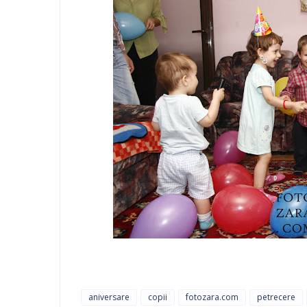
aniversare
copii
fotozara.com
petrecere