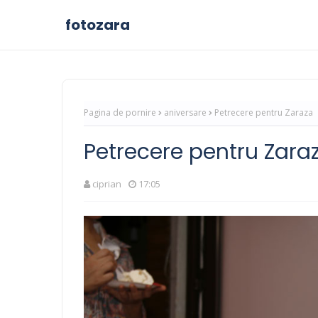
fotozara
Pagina de pornire
aniversare
Petrecere pentru Zaraza
Petrecere pentru Zara
ciprian
17:05