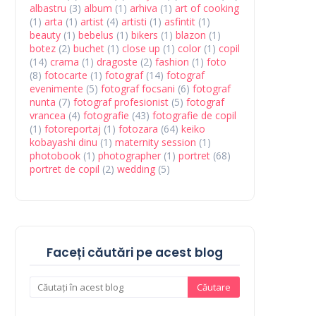
albastru
(3)
album
(1)
arhiva
(1)
art of cooking
(1)
arta
(1)
artist
(4)
artisti
(1)
asfintit
(1)
beauty
(1)
bebelus
(1)
bikers
(1)
blazon
(1)
botez
(2)
buchet
(1)
close up
(1)
color
(1)
copil
(14)
crama
(1)
dragoste
(2)
fashion
(1)
foto
(8)
fotocarte
(1)
fotograf
(14)
fotograf
evenimente
(5)
fotograf focsani
(6)
fotograf
nunta
(7)
fotograf profesionist
(5)
fotograf
vrancea
(4)
fotografie
(43)
fotografie de copil
(1)
fotoreportaj
(1)
fotozara
(64)
keiko
kobayashi dinu
(1)
maternity session
(1)
photobook
(1)
photographer
(1)
portret
(68)
portret de copil
(2)
wedding
(5)
Faceți căutări pe acest blog