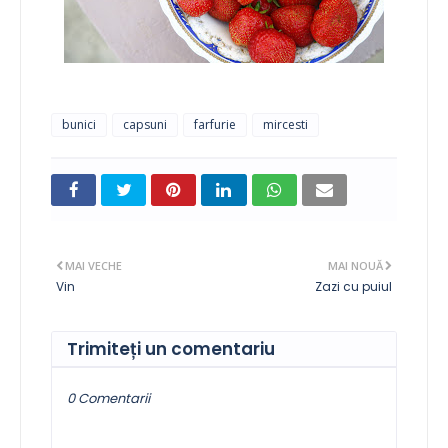
bunici
capsuni
farfurie
mircesti
MAI VECHE
MAI NOUĂ
Vin
Zazi cu puiul
Trimiteți un comentariu
0 Comentarii