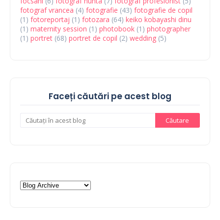
focsani
(6)
fotograf nunta
(7)
fotograf profesionist
(5)
fotograf vrancea
(4)
fotografie
(43)
fotografie de copil
(1)
fotoreportaj
(1)
fotozara
(64)
keiko kobayashi dinu
(1)
maternity session
(1)
photobook
(1)
photographer
(1)
portret
(68)
portret de copil
(2)
wedding
(5)
Faceți căutări pe acest blog