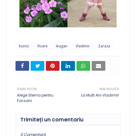
bunici
floare
leagan
Vladimir
Zaraza
MAI VECHE
MAI NOUĂ
Alege Stema pentru
La Multi Ani Vladimir!
Focsani
Trimiteți un comentariu
0 Comentarii