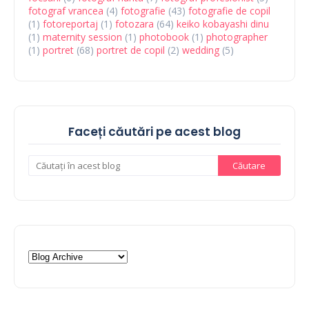
fotograf vrancea
(4)
fotografie
(43)
fotografie de copil
(1)
fotoreportaj
(1)
fotozara
(64)
keiko kobayashi dinu
(1)
maternity session
(1)
photobook
(1)
photographer
(1)
portret
(68)
portret de copil
(2)
wedding
(5)
Faceți căutări pe acest blog