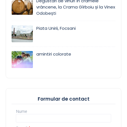
Degustări de vinuri în cramele
vrâncene, la Crama Gîrboiu și la Vinex
Odobești
Piata Unirii, Focsani
amintiri colorate
Formular de contact
Nume