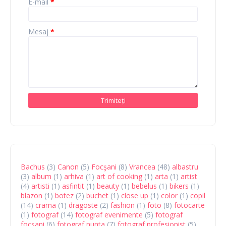
E-mail
*
Mesaj
*
Bachus
(3)
Canon
(5)
Focşani
(8)
Vrancea
(48)
albastru
(3)
album
(1)
arhiva
(1)
art of cooking
(1)
arta
(1)
artist
(4)
artisti
(1)
asfintit
(1)
beauty
(1)
bebelus
(1)
bikers
(1)
blazon
(1)
botez
(2)
buchet
(1)
close up
(1)
color
(1)
copil
(14)
crama
(1)
dragoste
(2)
fashion
(1)
foto
(8)
fotocarte
(1)
fotograf
(14)
fotograf evenimente
(5)
fotograf
focsani
(6)
fotograf nunta
(7)
fotograf profesionist
(5)