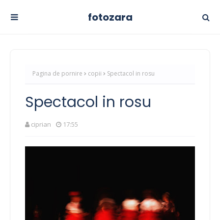
fotozara
Pagina de pornire
copii
Spectacol in rosu
Spectacol in rosu
ciprian
17:55