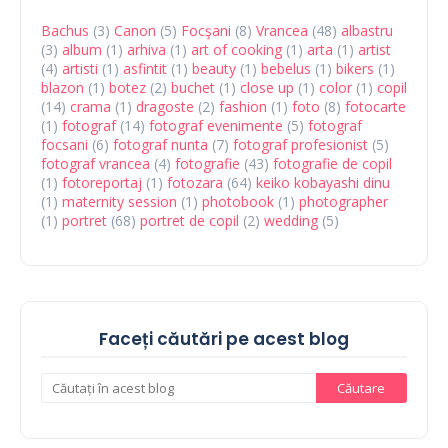
Bachus
(3)
Canon
(5)
Focşani
(8)
Vrancea
(48)
albastru
(3)
album
(1)
arhiva
(1)
art of cooking
(1)
arta
(1)
artist
(4)
artisti
(1)
asfintit
(1)
beauty
(1)
bebelus
(1)
bikers
(1)
blazon
(1)
botez
(2)
buchet
(1)
close up
(1)
color
(1)
copil
(14)
crama
(1)
dragoste
(2)
fashion
(1)
foto
(8)
fotocarte
(1)
fotograf
(14)
fotograf evenimente
(5)
fotograf
focsani
(6)
fotograf nunta
(7)
fotograf profesionist
(5)
fotograf vrancea
(4)
fotografie
(43)
fotografie de copil
(1)
fotoreportaj
(1)
fotozara
(64)
keiko kobayashi dinu
(1)
maternity session
(1)
photobook
(1)
photographer
(1)
portret
(68)
portret de copil
(2)
wedding
(5)
Faceți căutări pe acest blog