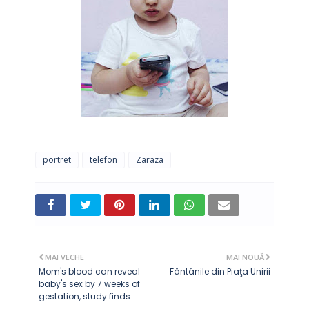
portret
telefon
Zaraza
MAI VECHE
MAI NOUĂ
Mom's blood can reveal
Fântânile din Piaţa Unirii
baby's sex by 7 weeks of
gestation, study finds