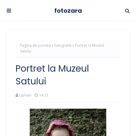
fotozara
Pagina de pornire
fotografie
Portret la Muzeul
Satului
Portret la Muzeul
Satului
ciprian
14:33