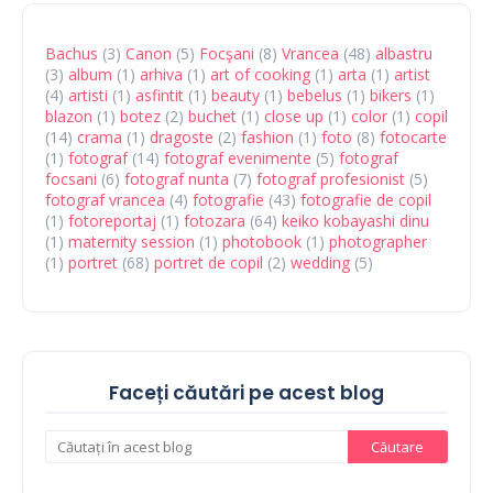
Bachus
(3)
Canon
(5)
Focşani
(8)
Vrancea
(48)
albastru
(3)
album
(1)
arhiva
(1)
art of cooking
(1)
arta
(1)
artist
(4)
artisti
(1)
asfintit
(1)
beauty
(1)
bebelus
(1)
bikers
(1)
blazon
(1)
botez
(2)
buchet
(1)
close up
(1)
color
(1)
copil
(14)
crama
(1)
dragoste
(2)
fashion
(1)
foto
(8)
fotocarte
(1)
fotograf
(14)
fotograf evenimente
(5)
fotograf
focsani
(6)
fotograf nunta
(7)
fotograf profesionist
(5)
fotograf vrancea
(4)
fotografie
(43)
fotografie de copil
(1)
fotoreportaj
(1)
fotozara
(64)
keiko kobayashi dinu
(1)
maternity session
(1)
photobook
(1)
photographer
(1)
portret
(68)
portret de copil
(2)
wedding
(5)
Faceți căutări pe acest blog