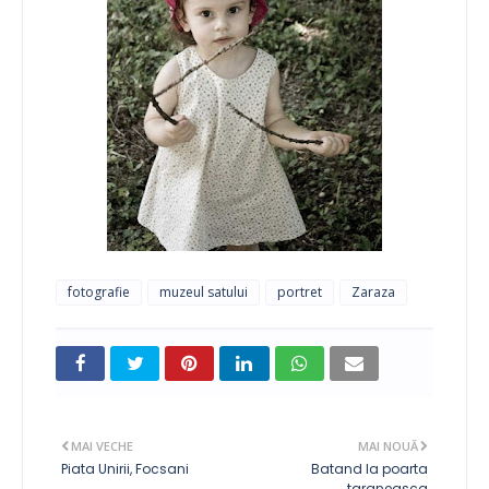
fotografie
muzeul satului
portret
Zaraza
MAI VECHE
MAI NOUĂ
Piata Unirii, Focsani
Batand la poarta
taraneasca