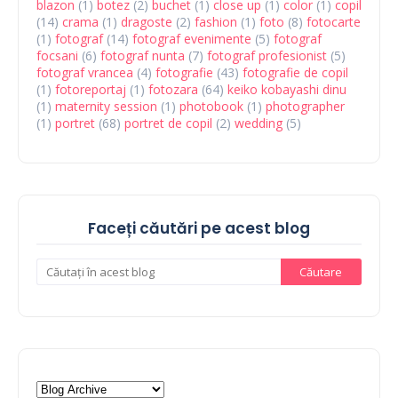
blazon
(1)
botez
(2)
buchet
(1)
close up
(1)
color
(1)
copil
(14)
crama
(1)
dragoste
(2)
fashion
(1)
foto
(8)
fotocarte
(1)
fotograf
(14)
fotograf evenimente
(5)
fotograf
focsani
(6)
fotograf nunta
(7)
fotograf profesionist
(5)
fotograf vrancea
(4)
fotografie
(43)
fotografie de copil
(1)
fotoreportaj
(1)
fotozara
(64)
keiko kobayashi dinu
(1)
maternity session
(1)
photobook
(1)
photographer
(1)
portret
(68)
portret de copil
(2)
wedding
(5)
Faceți căutări pe acest blog